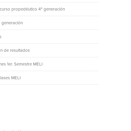
 curso propedéutico 4ª generación
 generación
s
ón de resultados
ones 1er. Semestre MELI
clases MELI