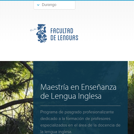
Durango
Gómez Palacio
Maestría en Enseñanza
de Lengua Inglesa
Programa de posgrado profesionalizante
dedicado a la formación de profesores
especializados en el área de la docencia de
la lengua inglesa.