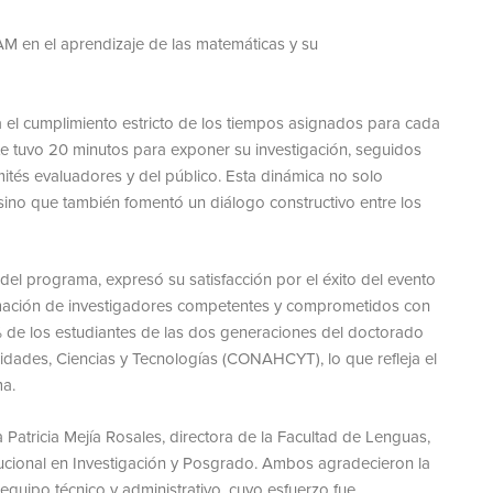
EAM en el aprendizaje de las matemáticas y su
 el cumplimiento estricto de los tiempos asignados para cada
e tuvo 20 minutos para exponer su investigación, seguidos
tés evaluadores y del público. Esta dinámica no solo
 sino que también fomentó un diálogo constructivo entre los
el programa, expresó su satisfacción por el éxito del evento
ormación de investigadores competentes y comprometidos con
% de los estudiantes de las dos generaciones del doctorado
ades, Ciencias y Tecnologías (CONAHCYT), lo que refleja el
ma.
 Patricia Mejía Rosales, directora de la Facultad de Lenguas,
itucional en Investigación y Posgrado. Ambos agradecieron la
 equipo técnico y administrativo, cuyo esfuerzo fue