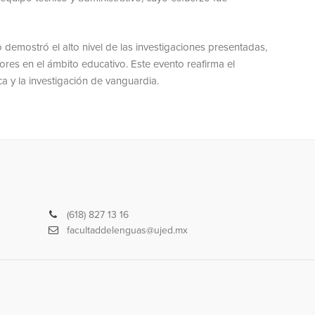
demostró el alto nivel de las investigaciones presentadas,
ores en el ámbito educativo. Este evento reafirma el
 y la investigación de vanguardia.
Teléfono
(618) 827 13 16
Correo
facultaddelenguas@ujed.mx
electrónico