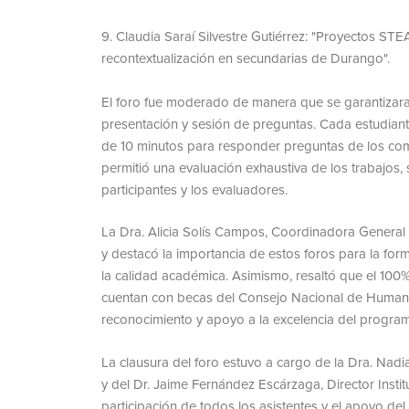
Claudia Saraí Silvestre Gutiérrez: "Proyectos ST
recontextualización en secundarias de Durango".
El foro fue moderado de manera que se garantizara
presentación y sesión de preguntas. Cada estudiant
de 10 minutos para responder preguntas de los comi
permitió una evaluación exhaustiva de los trabajos,
participantes y los evaluadores.
La Dra. Alicia Solís Campos, Coordinadora General d
y destacó la importancia de estos foros para la f
la calidad académica. Asimismo, resaltó que el 100
cuentan con becas del Consejo Nacional de Humanid
reconocimiento y apoyo a la excelencia del progra
La clausura del foro estuvo a cargo de la Dra. Nadia
y del Dr. Jaime Fernández Escárzaga, Director Inst
participación de todos los asistentes y el apoyo del