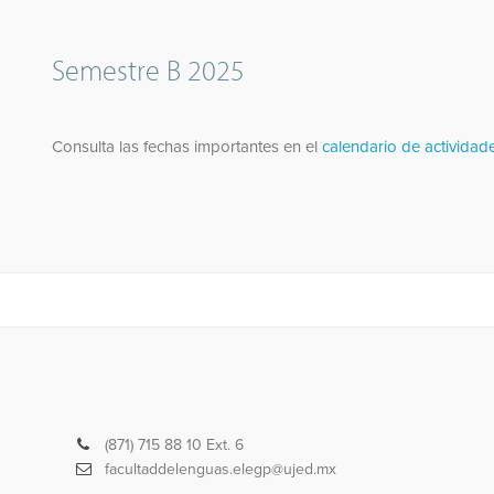
Semestre B 2025
Consulta las fechas importantes en el
calendario de actividad
Teléfono
(871) 715 88 10 Ext. 6
Correo
facultaddelenguas.elegp@ujed.mx
electrónico