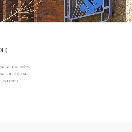
DLI)
eparar docentes
rnacional de su
nglés como