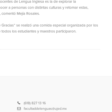
ocentes de Lengua Inglesa es la de explorar la
ocer a personas con distintas culturas y retomar estas,
”, comentó Mejía Rosales.
 Gracias” se realizó una comida especial organizada por los
 todos los estudiantes y maestros participaron.
Teléfono
(618) 827 13 16
Correo
facultaddelenguas@ujed.mx